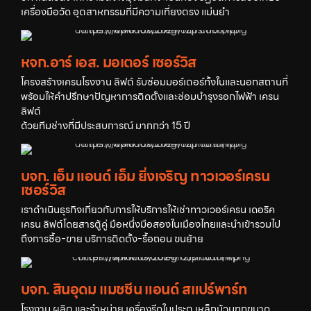
เครื่องมือวัด อุตสาหกรรมที่มีความเที่ยงตรง แม่นยำ
หจก.อาร์ เอส. มอเตอร์ เซอร์วิส
โครงสร้างเครนโรงงาน ลิฟต์ รับซ่อมมอร์เตอร์ทั้งในและนอกสถานที่
พร้อมให้คำปรึกษาปัญหาการติดตั้งและซ่อมบำรุงรอกไฟฟ้า เครน
ลิฟต์
ด้วยทีมช่างที่มีประสบการณ์ มากกว่า 15 ปี
บจก. เอ็ม แอนด์ เอ็ม ยิ่งเจริญ ทาวเวอร์เครน
เซอร์วิส
เราดำเนินธุรกิจเกี่ยวกับการให้บริการให้เช่าทาวเวอร์เครน เดอริค
เครน ลิฟต์โดยสารตู้คู่ มือหนึ่งมือสองในเมืองไทยและนำเข้ารวมไป
ถึงการชื้อ-ขาย บริการติดตั้ง-รื้อถอน ขนย้าย
บจก. สินอุดม แมชชีน แอนด์ สแปร์พาร์ท
โรงงาน ผลิต และจำหน่าย เครื่องรีดใบประตู เหล็กม้วนทุกขนาด