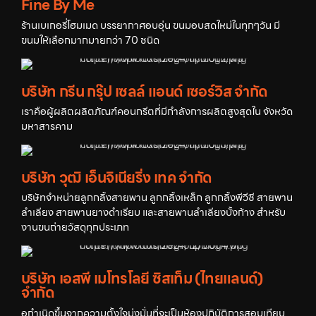
Fine By Me
ร้านเบเกอรี่โฮมเมด บรรยากาศอบอุ่น ขนมอบสดใหม่ในทุกๆวัน มี
ขนมให้เลือกมากมายกว่า 70 ชนิด
บริษัท กรีน กรุ๊ป เซลล์ แอนด์ เซอร์วิส จำกัด
เราคือผู้ผลิตผลิตภัณฑ์คอนกรีตที่มีกำลังการผลิตสูงสุดใน จังหวัด
มหาสารคาม
บริษัท วุฒิ เอ็นจิเนียริ่ง เทค จำกัด
บริษัทจำหน่ายลูกกลิ้งสายพาน ลูกกลิ้งเหล็ก ลูกกลิ้งพีวีซี สายพาน
ลำเลียง สายพานยางดำเรียบ และสายพานลำเลียงบั้งก้าง สำหรับ
งานขนถ่ายวัสดุทุกประเภท
บริษัท เอสพี เมโทรโลยี ซิสเท็ม (ไทยแลนด์)
จำกัด
อกำเนิดขึ้นจากความตั้งใจมุ่งมั่นที่จะเป็นห้องปฏิบัติการสอบเทียบ