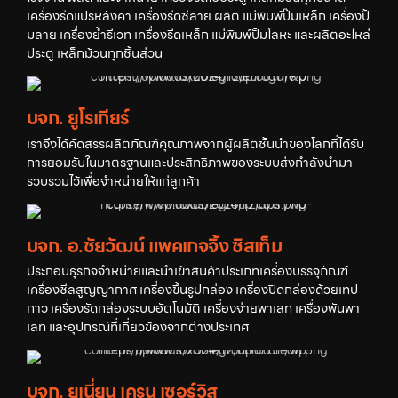
เครื่องรีดแปรหลังคา เครื่องรีดซีลาย ผลิต แม่พิมพ์ปั๊มเหล็ก เครื่องปั้
มลาย เครื่องย้ำรีเวท เครื่องรีดเหล็ก แม่พิมพ์ปั้มโลหะ และผลิตอะไหล่
ประตู เหล็กม้วนทุกชิ้นส่วน
บจก. ยูโรเกียร์
เราจึงได้คัดสรรผลิตภัณฑ์คุณภาพจากผู้ผลิตชั้นนำของโลกที่ได้รับ
การยอมรับในมาตรฐานและประสิทธิภาพของระบบส่งกำลังนำมา
รวบรวมไว้เพื่อจำหน่ายให้แก่ลูกค้า
บจก. อ.ชัยวัฒน์ แพคเกจจิ้ง ซิสเท็ม
ประกอบธุรกิจจำหน่ายและนำเข้าสินค้าประเภทเครื่องบรรจุภัณฑ์
เครื่องซีลสูญญากาศ เครื่องขึ้นรูปกล่อง เครื่องปิดกล่องด้วยเทป
กาว เครื่องรัดกล่องระบบอัตโนมัติ เครื่องจ่ายพาเลท เครื่องพันพา
เลท และอุปกรณ์ที่เกี่ยวข้องจากต่างประเทศ
บจก. ยูเนี่ยน เครน เซอร์วิส