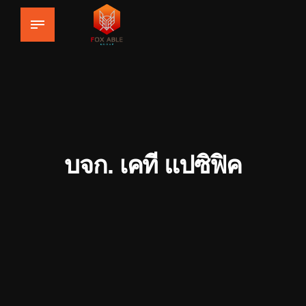
บจก. เคที แปซิฟิค